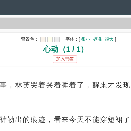
背景色：
字体：
[
很小
标准
很大
]
心动（1 / 1）
加入书签
事，林芙哭着哭着睡着了，醒来才发现
裤勒出的痕迹，看来今天不能穿短裙了