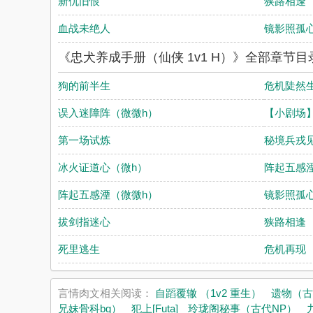
新仇旧恨
狭路相逢
血战未绝人
镜影照孤
《忠犬养成手册（仙侠 1v1 H）》全部章节目
狗的前半生
危机陡然
误入迷障阵（微微h）
【小剧场
第一场试炼
秘境兵戎
冰火证道心（微h）
阵起五感
阵起五感湮（微微h）
镜影照孤
拔剑指迷心
狭路相逢
死里逃生
危机再现
言情肉文相关阅读：
自蹈覆辙 （1v2 重生）
遗物（古
兄妹骨科bg）
犯上[Futa]
玲珑阁秘事（古代NP）