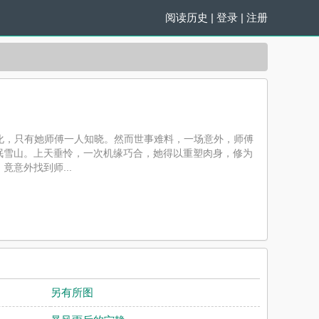
阅读历史
|
登录
|
注册
所化，只有她师傅一人知晓。然而世事难料，一场意外，师傅
眠雪山。上天垂怜，一次机缘巧合，她得以重塑肉身，修为
意外找到师...
侠 1v1 H）最新章节并且提供无弹窗阅读，书友所发表的
观点。
另有所图