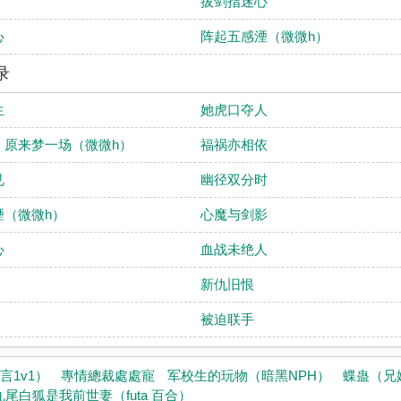
拔剑指迷心
心
阵起五感湮（微微h）
录
生
她虎口夺人
】原来梦一场（微微h）
福祸亦相依
见
幽径双分时
湮（微微h）
心魔与剑影
心
血战未绝人
新仇旧恨
被迫联手
言1v1）
專情總裁處處寵
军校生的玩物（暗黑NPH）
蝶蛊（兄妹
九尾白狐是我前世妻（futa 百合）