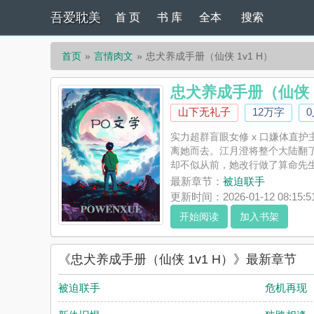
吾爱耽美
首 页
书 库
全本
搜索
首页
言情肉文
忠犬养成手册（仙侠 1v1 H）
忠犬养成手册（仙侠 1
山下无礼子
12万字
实力超群盲眼女修 x 口嫌体直
离她而去。江月澄将整个大陆翻
却不似从前，她改行做了算命先生
《忠犬养成手册（仙侠 1v1 
最新章节：
被迫联手
忠犬养成手册（仙侠 1v1 H）
更新时间：2026-01-12 08:15:5
开始阅读
加入书架
《忠犬养成手册（仙侠 1v1 H）》最新章节
被迫联手
危机再现