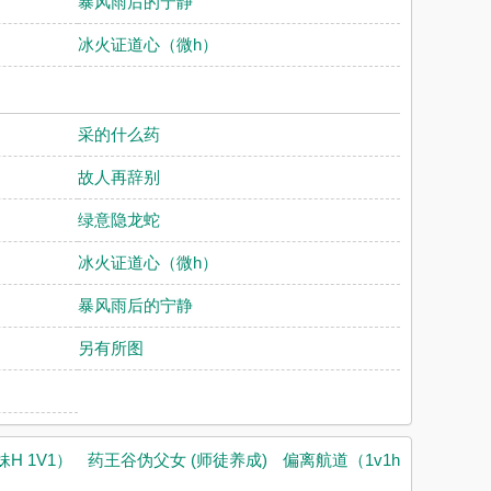
暴风雨后的宁静
冰火证道心（微h）
采的什么药
故人再辞别
绿意隐龙蛇
冰火证道心（微h）
暴风雨后的宁静
另有所图
H 1V1）
药王谷伪父女 (师徒养成)
偏离航道（1v1h