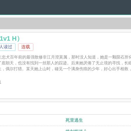
v1 H）
0人读过
连载
护主忠犬百年前的最强散修非江月澄莫属，那时没人知道，她是一颗陨石
了底朝天，也没有找到一丝那人的踪迹。后来她厌倦了无止境的寻找，长
，偶尔打猎。某天她上山时，碰见一个满身伤痕的少年，好心出手相救，竟
H）》是山下无礼子精心创作的言情肉文，吾爱耽美实时更新忠犬养成手册（仙
评论，并不代表吾爱耽美赞同或者支持忠犬养成手册（仙侠 1v1 H）读者的
1
死里逃生