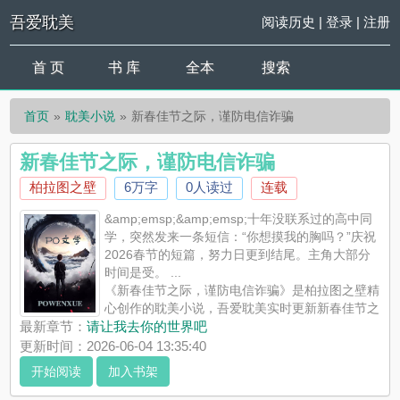
吾爱耽美
阅读历史
|
登录
|
注册
首 页
书 库
全本
搜索
首页
耽美小说
新春佳节之际，谨防电信诈骗
新春佳节之际，谨防电信诈骗
柏拉图之壁
6万字
0人读过
连载
&amp;emsp;&amp;emsp;十年没联系过的高中同
学，突然发来一条短信：“你想摸我的胸吗？”庆祝
2026春节的短篇，努力日更到结尾。主角大部分
时间是受。 ...
《新春佳节之际，谨防电信诈骗》是柏拉图之壁精
心创作的耽美小说，吾爱耽美实时更新新春佳节之
际，谨防电信诈骗最新章节并且提供无弹窗阅读，书友所发表的
最新章节：
请让我去你的世界吧
新春佳节之际，谨防电信诈骗评论，并不代表吾爱耽美赞同或者
更新时间：2026-06-04 13:35:40
支持新春佳节之际，谨防电信诈骗读者的观点。
开始阅读
加入书架