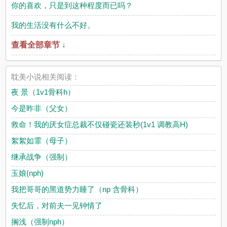
你的喜欢，只是到这种程度而已吗？
我的生活没有什么不好。
查看全部章节 ↓
耽美小说相关阅读：
夜 景（1v1骨科h）
今是昨非（父女）
救命！我的厌女症总裁不仅碰瓷还装秒(1v1 调教高H)
絮絮如霏（母子）
继承战争（强制）
玉娘(nph)
我把哥哥的黑道势力睡了（np 含骨科）
失忆后，对前夫一见钟情了
搁浅（强制nph）