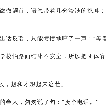
微微颔首，语气带着几分淡淡的挑衅：
出话反驳，只能愤愤地哼了一声：“等着
学校怕路面结冰不安全，所以把团体赛
时候，赵和才想起来这茬。
的叁人，匆匆说了句：“接个电话。”