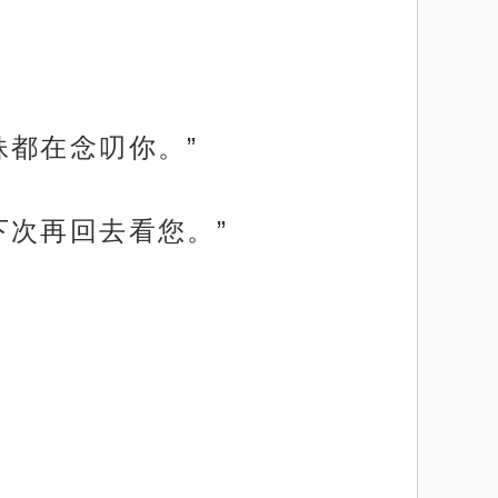
妹都在念叨你。”
下次再回去看您。”