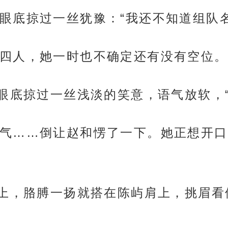
眼底掠过一丝犹豫：“我还不知道组队名
四人，她一时也不确定还有没有空位。
屿眼底掠过一丝浅淡的笑意，语气放软，
气……倒让赵和愣了一下。她正想开口
追上，胳膊一扬就搭在陈屿肩上，挑眉看