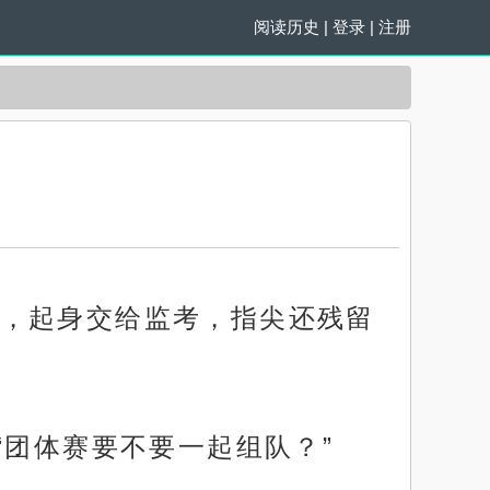
阅读历史
|
登录
|
注册
，起身交给监考，指尖还残留
“团体赛要不要一起组队？”