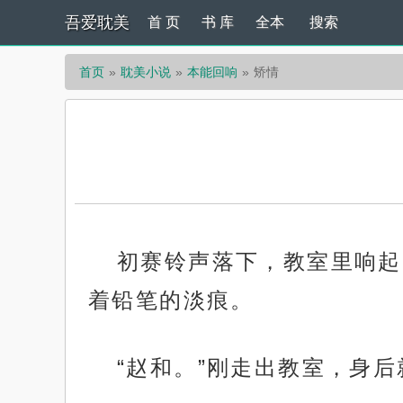
吾爱耽美
首 页
书 库
全本
搜索
首页
耽美小说
本能回响
矫情
初赛铃声落下，教室里响起
着铅笔的淡痕。
“赵和。”刚走出教室，身