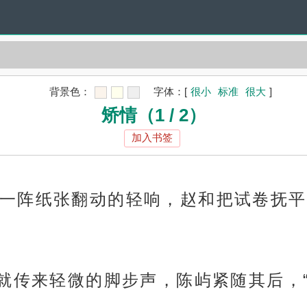
背景色：
字体：
[
很小
标准
很大
]
矫情（1 / 2）
加入书签
一阵纸张翻动的轻响，赵和把试卷抚平
后就传来轻微的脚步声，陈屿紧随其后，