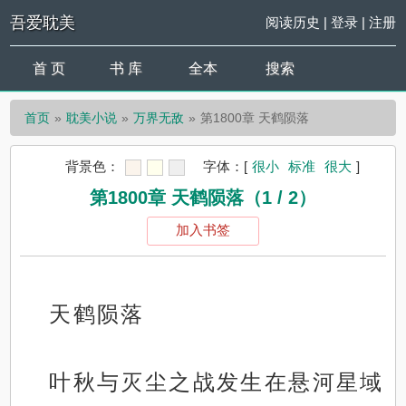
吾爱耽美
阅读历史
|
登录
|
注册
首 页
书 库
全本
搜索
首页
耽美小说
万界无敌
第1800章 天鹤陨落
背景色：
字体：
[
很小
标准
很大
]
第1800章 天鹤陨落（1 / 2）
加入书签
天鹤陨落
叶秋与灭尘之战发生在悬河星域