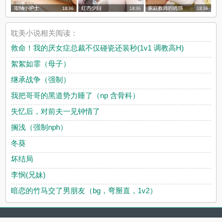
耽美小说相关阅读：
救命！我的厌女症总裁不仅碰瓷还装秒(1v1 调教高H)
絮絮如霏（母子）
继承战争（强制）
我把哥哥的黑道势力睡了（np 含骨科）
失忆后，对前夫一见钟情了
搁浅（强制nph）
冬葵
坏结局
李悯(兄妹)
暗恋的竹马交了男朋友（bg，弯掰直，1v2）