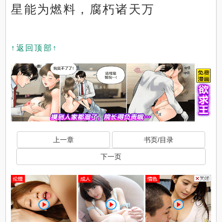
星能为燃料，腐朽诸天万
↑返回顶部↑
上一章
书页/目录
下一页