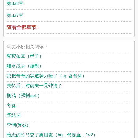
第338章
第337章
查看全部章节 ↓
耽美小说相关阅读：
絮絮如霏（母子）
继承战争（强制）
我把哥哥的黑道势力睡了（np 含骨科）
失忆后，对前夫一见钟情了
搁浅（强制nph）
冬葵
坏结局
李悯(兄妹)
暗恋的竹马交了男朋友（bg，弯掰直，1v2）