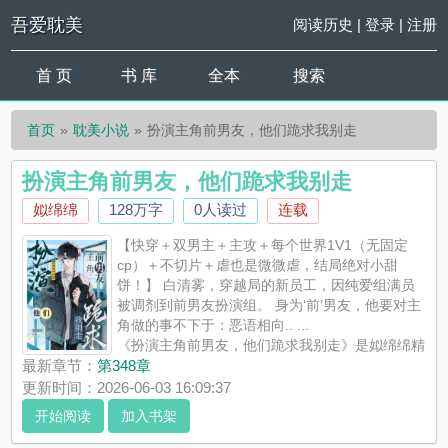
吾爱耽美
阅读历史
|
登录
|
注册
首 页
书 库
全本
搜索
首页
耽美小说
扮演主角前男友，他们跪求我别走
扮演主角前男友，他们跪求我别走
姒绵绵
128万字
0人读过
连载
【快穿＋双男主＋主攻＋每个世界1V1（无固定
cp）＋不切片＋虐也是微微虐，结局绝对小甜
饼！】 白清雾，穿越局的新员工，因纯爱组满员
被调剂到前男友扮演组。 身为‘前’男友，他要对主
角做的事不下于：恶语相向.. ...
《扮演主角前男友，他们跪求我别走》是姒绵绵精
心创作的耽美小说，吾爱耽美实时更新扮演主角前男友，他们跪
最新章节：
第348章
求我别走最新章节并且提供无弹窗阅读，书友所发表的扮演主角
更新时间：2026-06-03 16:09:37
前男友，他们跪求我别走评论，并不代表吾爱耽美赞同或者支持
开始阅读
加入书架
扮演主角前男友，他们跪求我别走读者的观点。