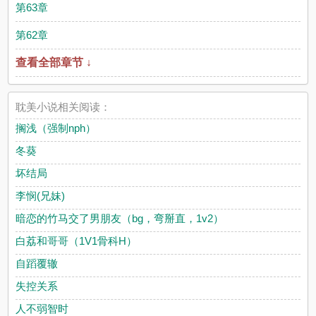
第63章
第62章
查看全部章节 ↓
耽美小说相关阅读：
搁浅（强制nph）
冬葵
坏结局
李悯(兄妹)
暗恋的竹马交了男朋友（bg，弯掰直，1v2）
白荔和哥哥（1V1骨科H）
自蹈覆辙
失控关系
人不弱智时