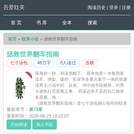
吾爱耽美
阅读历史
|
登录
|
注册
首 页
书 库
全本
搜索
首页
耽美小说
拯救世界翻车指南
拯救世界翻车指南
七寸汤包
48万字
0人读过
连载
落海前一秒，祁漾觉醒了。 原来他是一本集雨夜
追车、绑架、爆炸、坠崖等多重元素于一体的逆袭
流男主小说中的…反派。 书中他手段狠辣，对男
主谢执行尽恶毒之事。 祁漾还来不及想自己能有
多恶毒，海.. ...
《拯救世界翻车指南》是七寸汤包精心创作的耽美
小说，吾爱耽美实时更新拯救世界翻车指南最新章节并且提供无
最新章节：
第73章
弹窗阅读，书友所发表的拯救世界翻车指南评论，并不代表吾爱
更新时间：2026-06-29 18:22:07
耽美赞同或者支持拯救世界翻车指南读者的观点。
开始阅读
加入书架