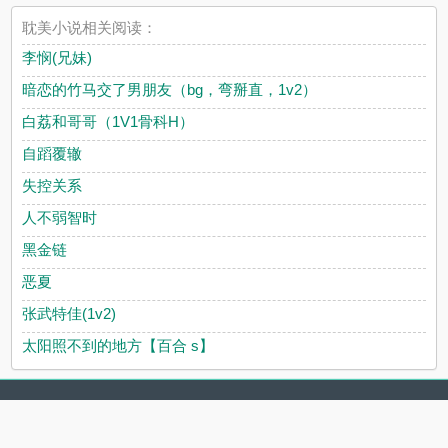
耽美小说相关阅读：
李悯(兄妹)
暗恋的竹马交了男朋友（bg，弯掰直，1v2）
白荔和哥哥（1V1骨科H）
自蹈覆辙
失控关系
人不弱智时
黑金链
恶夏
张武特佳(1v2)
太阳照不到的地方【百合 s】