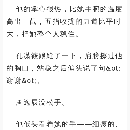
他的掌心很热，比她手腕的温度
高出一截，五指收拢的力道比平时
大，把她整个人稳住。
孔潇筱踉跄了一下，肩膀擦过他
的胸口，站稳之后偏头说了句&ot;
谢谢&ot;。
唐逸辰没松手。
他低头看着她的手——细瘦的、