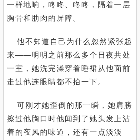
一样地响，咚咚、咚咚，隔着一层
胸骨和肋肉的屏障。
他不知道自己为什么忽然紧张起
来——明明之前那么多个日夜共处
一室，她洗完澡穿着睡裙从他面前
走过他连眼睛都不抬一下。
可刚才她歪倒的那一瞬，她肩膀
擦过他胸口时他闻到了她头发上沾
着的夜风的味道，还有一点淡淡