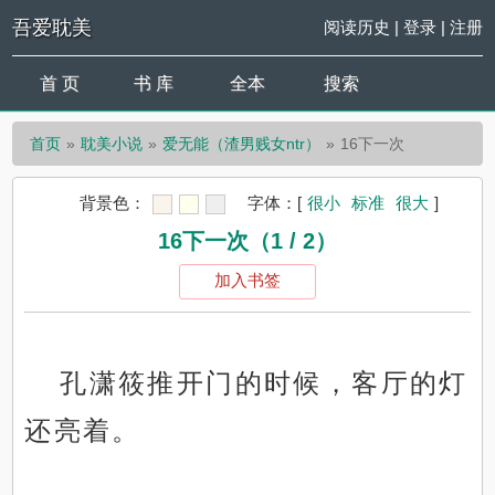
吾爱耽美
阅读历史
|
登录
|
注册
首 页
书 库
全本
搜索
首页
耽美小说
爱无能（渣男贱女ntr）
16下一次
背景色：
字体：
[
很小
标准
很大
]
16下一次（1 / 2）
加入书签
孔潇筱推开门的时候，客厅的灯
还亮着。