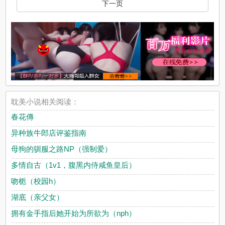
下一页
耽美小说相关阅读：
春花傳
异种族牛郎店评鉴指南
母狗的驯服之路NP（强制爱）
多情自古（1v1，腹黑内侍咸鱼皇后）
吻栀（校园h）
湖底（亲父女）
拥有金手指后她开始为所欲为（nph）