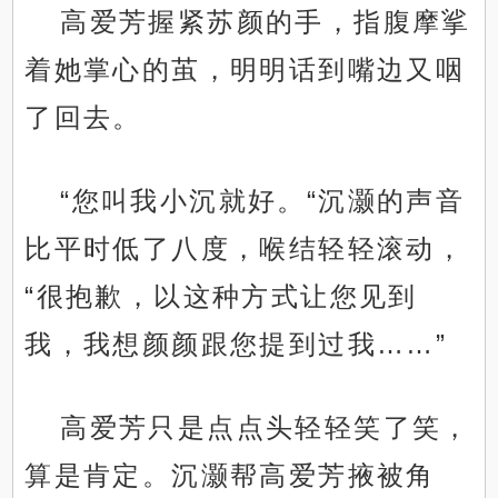
高爱芳握紧苏颜的手，指腹摩挲
着她掌心的茧，明明话到嘴边又咽
了回去。
“您叫我小沉就好。“沉灏的声音
比平时低了八度，喉结轻轻滚动，
“很抱歉，以这种方式让您见到
我，我想颜颜跟您提到过我……”
高爱芳只是点点头轻轻笑了笑，
算是肯定。沉灏帮高爱芳掖被角