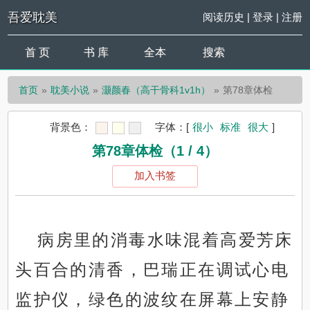
吾爱耽美
阅读历史
|
登录
|
注册
首 页
书 库
全本
搜索
首页
耽美小说
灏颜春（高干骨科1v1h）
第78章体检
背景色：
字体：
[
很小
标准
很大
]
第78章体检（1 / 4）
加入书签
病房里的消毒水味混着高爱芳床
头百合的清香，巴瑞正在调试心电
监护仪，绿色的波纹在屏幕上安静