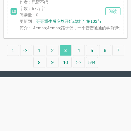
作者：思野不绵
字数：57万字
10
阅读
阅读量：0
更新到：
哥哥重生后突然开始鸡娃了 第103节
简介：
&emsp;&emsp;路子仪，一个普普通通的学前班快乐小
1
<<
1
2
3
4
5
6
7
8
9
10
>>
544