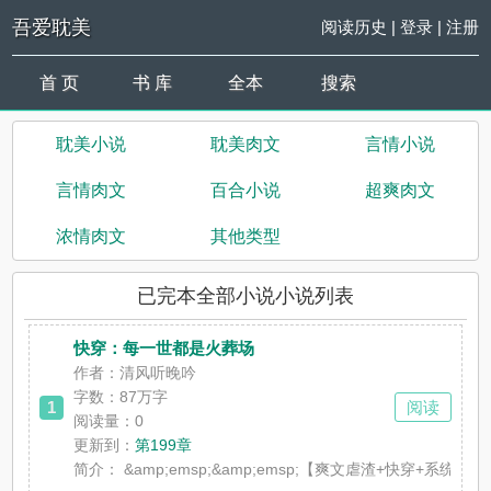
吾爱耽美
阅读历史
|
登录
|
注册
首 页
书 库
全本
搜索
耽美小说
耽美肉文
言情小说
言情肉文
百合小说
超爽肉文
浓情肉文
其他类型
已完本全部小说小说列表
快穿：每一世都是火葬场
作者：清风听晚吟
字数：87万字
1
阅读
阅读量：0
更新到：
第199章
简介：
&amp;emsp;&amp;emsp;【爽文虐渣+快