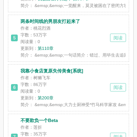
简介：
&emsp;&emsp;一觉醒来，莫灵被困在了密闭方块之
两条时间线的男朋友打起来了
作者：桃花烈酒
字数：53万字
5
阅读
阅读量：0
更新到：
第110章
简介：
&emsp;&emsp;一句话简介：错过、用毕生去追回。
我靠小食店复原失传美食[系统]
作者：树獭飞车
字数：86万字
6
阅读
阅读量：0
更新到：
第200章
简介：
&emsp;&emsp;大力士厨神受*竹马科学家攻 &ems
不要欺负一个Beta
作者：莲折
字数：35万字
7
阅读